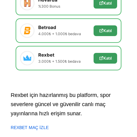
Katıl
%300 Bonus
Betroad
Katıl
4.000₺ + 1.000₺ bedava
Rexbet
Katıl
3.000₺ + 1.500₺ bedava
Rexbet için hazırlanmış bu platform, spor
severlere güncel ve güvenilir canlı maç
yayınlarına hızlı erişim sunar.
REXBET MAÇ İZLE