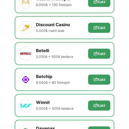
Katıl
8.000₺ + 150 freespin
Discount Casino
Katıl
5.000₺ nakit iade
Betelli
Katıl
5.050₺ + 500₺ bedava
Betchip
Katıl
6.000₺ + 80 freespin
Winnit
Katıl
5.000₺ + 500₺ bedava
Davegas