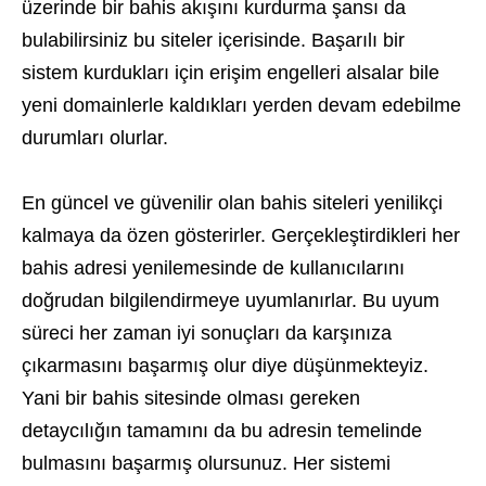
üzerinde bir bahis akışını kurdurma şansı da
bulabilirsiniz bu siteler içerisinde. Başarılı bir
sistem kurdukları için erişim engelleri alsalar bile
yeni domainlerle kaldıkları yerden devam edebilme
durumları olurlar.
En güncel ve güvenilir olan bahis siteleri yenilikçi
kalmaya da özen gösterirler. Gerçekleştirdikleri her
bahis adresi yenilemesinde de kullanıcılarını
doğrudan bilgilendirmeye uyumlanırlar. Bu uyum
süreci her zaman iyi sonuçları da karşınıza
çıkarmasını başarmış olur diye düşünmekteyiz.
Yani bir bahis sitesinde olması gereken
detaycılığın tamamını da bu adresin temelinde
bulmasını başarmış olursunuz. Her sistemi