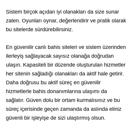
Sistem birçok açıdan iyi olanakları da size sunar
zaten. Oyunları oynar, değerlendirir ve pratik olarak
bu sitelerde sürdürebilirsiniz.
En güvenilir canlı bahis siteleri ve sistem üzerinden
ilerleyiş sağlayacak sayısız olanağa doğrudan
ulaşın. Kapasiteli bir düzende oluşturulan hizmetler
her sitenin sağladığı olanakları da aktif hale getirir.
Daha doğrusu bu aktif süreç en güvenilir
hizmetlerle bahis donanımlarına ulaşımı da
sağlatır. Güven dolu bir ortam kurmalısınız ve bu
süreç içerisinde geçen zamanda da aslında eliniz
güvenli bir işleyişe de sizi ulaştırmış olsun.