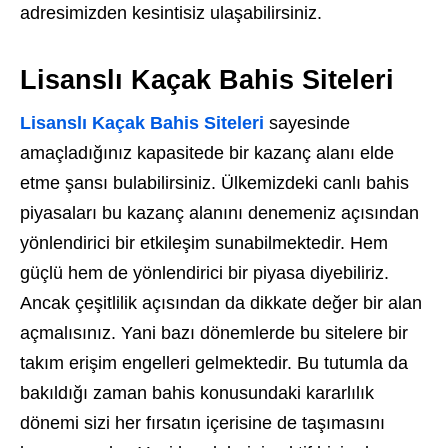
adresimizden kesintisiz ulaşabilirsiniz.
Lisanslı Kaçak Bahis Siteleri
Lisanslı Kaçak Bahis Siteleri
sayesinde
amaçladığınız kapasitede bir kazanç alanı elde
etme şansı bulabilirsiniz. Ülkemizdeki canlı bahis
piyasaları bu kazanç alanını denemeniz açısından
yönlendirici bir etkileşim sunabilmektedir. Hem
güçlü hem de yönlendirici bir piyasa diyebiliriz.
Ancak çeşitlilik açısından da dikkate değer bir alan
açmalısınız. Yani bazı dönemlerde bu sitelere bir
takım erişim engelleri gelmektedir. Bu tutumla da
bakıldığı zaman bahis konusundaki kararlılık
dönemi sizi her fırsatın içerisine de taşımasını