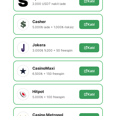
Katıl
2.000 USDT nakit iade
Casher
Katıl
5.000₺ iade + 1.000₺ risksiz
Jokera
Katıl
3.000₺ %200 + 50 freespin
CasinoMaxi
Katıl
6.500₺ + 150 freespin
Hitpot
Katıl
5.000₺ + 100 freespin
Casino Metropol