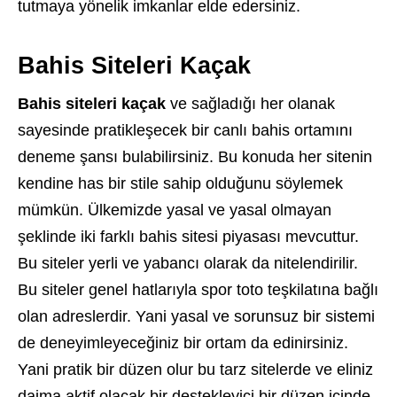
tutmaya yönelik imkanlar elde edersiniz.
Bahis Siteleri Kaçak
Bahis siteleri kaçak
ve sağladığı her olanak
sayesinde pratikleşecek bir canlı bahis ortamını
deneme şansı bulabilirsiniz. Bu konuda her sitenin
kendine has bir stile sahip olduğunu söylemek
mümkün. Ülkemizde yasal ve yasal olmayan
şeklinde iki farklı bahis sitesi piyasası mevcuttur.
Bu siteler yerli ve yabancı olarak da nitelendirilir.
Bu siteler genel hatlarıyla spor toto teşkilatına bağlı
olan adreslerdir. Yani yasal ve sorunsuz bir sistemi
de deneyimleyeceğiniz bir ortam da edinirsiniz.
Yani pratik bir düzen olur bu tarz sitelerde ve eliniz
daima aktif olacak bir destekleyici bir düzen içinde