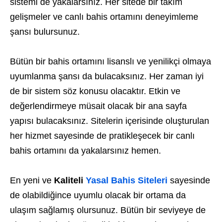
sistemi de yakalarsınız. Her sitede bir takım
gelişmeler ve canlı bahis ortamını deneyimleme
şansı bulursunuz.
Bütün bir bahis ortamını lisanslı ve yenilikçi olmaya
uyumlanma şansı da bulacaksınız. Her zaman iyi
de bir sistem söz konusu olacaktır. Etkin ve
değerlendirmeye müsait olacak bir ana sayfa
yapısı bulacaksınız. Sitelerin içerisinde oluşturulan
her hizmet sayesinde de pratikleşecek bir canlı
bahis ortamını da yakalarsınız hemen.
En yeni ve
Kaliteli
Yasal Bahis Siteleri
sayesinde
de olabildiğince uyumlu olacak bir ortama da
ulaşım sağlamış olursunuz. Bütün bir seviyeye de