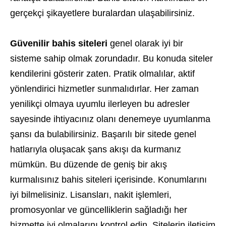
gerçekçi şikayetlere buralardan ulaşabilirsiniz.
Güvenilir bahis siteleri
genel olarak iyi bir
sisteme sahip olmak zorundadır. Bu konuda siteler
kendilerini gösterir zaten. Pratik olmalılar, aktif
yönlendirici hizmetler sunmalıdırlar. Her zaman
yenilikçi olmaya uyumlu ilerleyen bu adresler
sayesinde ihtiyacınız olanı denemeye uyumlanma
şansı da bulabilirsiniz. Başarılı bir sitede genel
hatlarıyla oluşacak şans akışı da kurmanız
mümkün. Bu düzende de geniş bir akış
kurmalısınız bahis siteleri içerisinde. Konumlarını
iyi bilmelisiniz. Lisansları, nakit işlemleri,
promosyonlar ve güncelliklerin sağladığı her
hizmette iyi olmalarını kontrol edin. Sitelerin iletişim