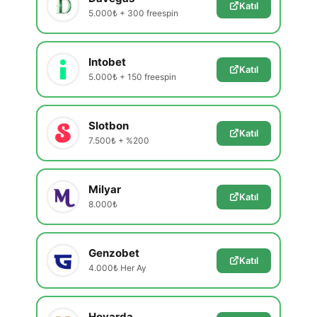
Katıl
5.000₺ + 300 freespin
Intobet
Katıl
5.000₺ + 150 freespin
Slotbon
Katıl
7.500₺ + %200
Milyar
Katıl
8.000₺
Genzobet
Katıl
4.000₺ Her Ay
Hovarda