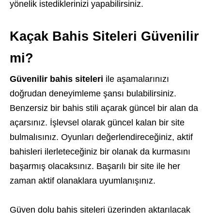
yönelik istediklerinizi yapabilirsiniz.
Kaçak Bahis Siteleri Güvenilir
mi?
Güvenilir bahis siteleri
ile aşamalarınızı
doğrudan deneyimleme şansı bulabilirsiniz.
Benzersiz bir bahis stili açarak güncel bir alan da
açarsınız. İşlevsel olarak güncel kalan bir site
bulmalısınız. Oyunları değerlendireceğiniz, aktif
bahisleri ilerleteceğiniz bir olanak da kurmasını
başarmış olacaksınız. Başarılı bir site ile her
zaman aktif olanaklara uyumlanışınız.
Güven dolu bahis siteleri üzerinden aktarılacak