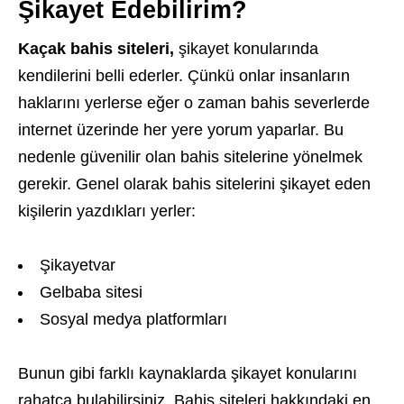
Şikayet Edebilirim?
Kaçak bahis siteleri,
şikayet konularında
kendilerini belli ederler. Çünkü onlar insanların
haklarını yerlerse eğer o zaman bahis severlerde
internet üzerinde her yere yorum yaparlar. Bu
nedenle güvenilir olan bahis sitelerine yönelmek
gerekir. Genel olarak bahis sitelerini şikayet eden
kişilerin yazdıkları yerler:
Şikayetvar
Gelbaba sitesi
Sosyal medya platformları
Bunun gibi farklı kaynaklarda şikayet konularını
rahatça bulabilirsiniz. Bahis siteleri hakkındaki en