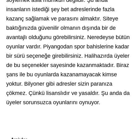
insanların istediği şey bet adreslerinde fazla
kazanç sağlamak ve parasını almaktır. Siteye
baktığınızda güvenilir olmanın dışında bir de
avantajlı olduğunu görebilirsiniz. Neredeyse bütün
oyunlar vardır. Piyangodan spor bahislerine kadar
bir sürü seçeneğe girebilirsiniz. Halihazırda üyeler
de bu seçenekler sayesinde kazanmaktadır. Biraz
şans ile bu oyunlarda kazanamayacak kimse
yoktur. Bilyoner gibi adresler sizin paranıza
çökmez. Çünkü lisanslıdır ve yasaldır. Şu anda da
üyeler sorunsuzca oyunlarını oynuyor.