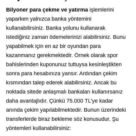
Bilyoner para çekme ve yatırma
işlemlerini
yaparken yalnızca banka yöntemini
kullanabilirsiniz. Banka yolunu kullanarak
istediğiniz zaman ödemelerinizi alabilirsiniz. Bunu
yapabilmek için en az bir oyundan para
kazanmanız gerekmektedir. Örnek olarak spor
bahislerinden kuponunuz tuttuysa kesinleştikten
sonra para hesabınıza yansır. Ardından çekim
kısmından talep ederek alabilirsiniz. Ancak bu
noktada sitede anlaşmalı bankaları kullanırsanız
daha avantajlıdır. Çünkü 75.000 TL’ye kadar
anında çekim yapılabilmektedir. Bunun üzerindeki
transferlerde biraz bekleme söz konusudur. Şu
yöntemleri kullanabilirsiniz: