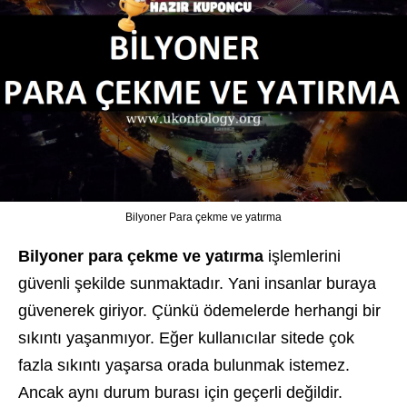
Bilyoner Para çekme ve yatırma
Bilyoner para çekme ve yatırma
işlemlerini
güvenli şekilde sunmaktadır. Yani insanlar buraya
güvenerek giriyor. Çünkü ödemelerde herhangi bir
sıkıntı yaşanmıyor. Eğer kullanıcılar sitede çok
fazla sıkıntı yaşarsa orada bulunmak istemez.
Ancak aynı durum burası için geçerli değildir.