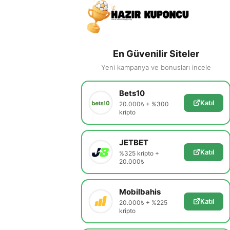
En Güvenilir Siteler
Yeni kampanya ve bonusları incele
Bets10
Katıl
20.000₺ + %300
kripto
JETBET
Katıl
%325 kripto +
20.000₺
Mobilbahis
Katıl
20.000₺ + %225
kripto