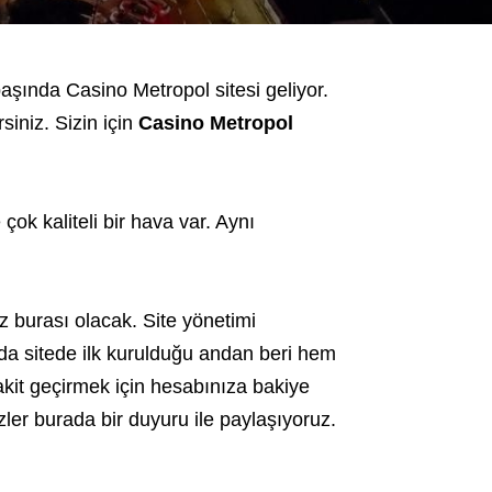
aşında Casino Metropol sitesi geliyor.
siniz. Sizin için
Casino Metropol
ok kaliteli bir hava var. Aynı
iz burası olacak. Site yönetimi
nda sitede ilk kurulduğu andan beri hem
akit geçirmek için hesabınıza bakiye
zler burada bir duyuru ile paylaşıyoruz.