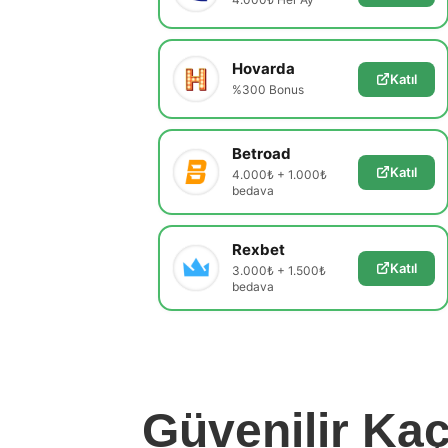
Hovarda
Katıl
%300 Bonus
Betroad
Katıl
4.000₺ + 1.000₺
bedava
Rexbet
Katıl
3.000₺ + 1.500₺
bedava
Güvenilir Kaç