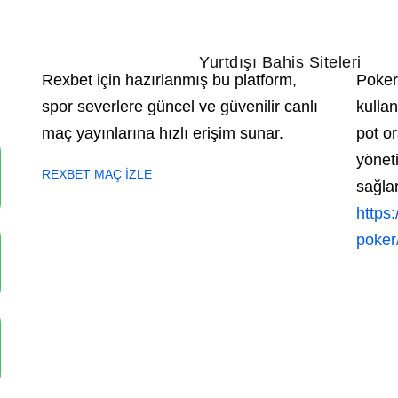
Yurtdışı Bahis Siteleri
Rexbet için hazırlanmış bu platform,
Poker’
spor severlere güncel ve güvenilir canlı
kulla
maç yayınlarına hızlı erişim sunar.
pot or
yönet
REXBET MAÇ İZLE
sağlar
https
poker