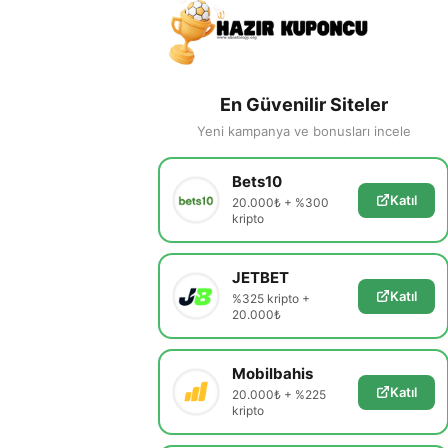
En Güvenilir Siteler
Yeni kampanya ve bonusları incele
Bets10
Katıl
20.000₺ + %300
kripto
JETBET
Katıl
%325 kripto +
20.000₺
Mobilbahis
Katıl
20.000₺ + %225
kripto