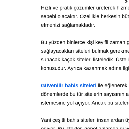
Hızlı ve pratik çözümler üreterek hiz
sebebi olacaktır. Özellikle herkesin bü
etmenizi sağlamaktadır.
Bu yüzden binlerce kişi keyifli zaman
sağlayacakları siteleri bulmak gerekme
sunacak kaçak siteleri listeledik. Üste
konusudur. Ayrıca kazanmak adına ilgili
Güvenilir bahis siteleri
ile eğlenerek
dönemlerde bu tür sitelerin sayısının ar
istemesine yol açıyor. Ancak bu sitel
Yani çeşitli bahis siteleri insanlardan ü
ediyor. Bu istekler, genel anlamda güve