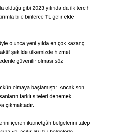
a olduğu gibi 2023 yılında da ilk tercih
rımla bile binlerce TL gelir elde
öyle olunca yeni yılda en çok kazanç
 aktif şekilde ülkemizde hizmet
nedenle güvenilir olması söz
ümkün olmaya başlamıştır. Ancak son
sanların farklı siteleri denemek
ya çıkmaktadır.
lerini içeren ikametgâh belgelerini talep
na yol açılır. Bu tür belgelerle