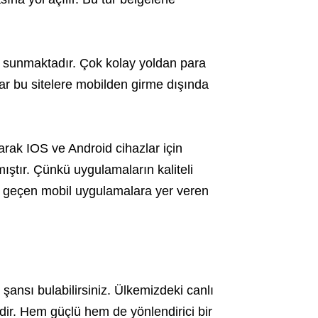
 sunmaktadır. Çok kolay yoldan para
lar bu sitelere mobilden girme dışında
rak IOS ve Android cihazlar için
ıştır. Çünkü uygulamaların kaliteli
i geçen mobil uygulamalara yer veren
ansı bulabilirsiniz. Ülkemizdeki canlı
dir. Hem güçlü hem de yönlendirici bir