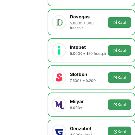
Davegas
Katıl
5.000₺ + 300
freespin
Intobet
Katıl
5.000₺ + 150 freespin
Slotbon
Katıl
7.500₺ + %200
Milyar
Katıl
8.000₺
Genzobet
Katıl
4.000₺ Her Ay