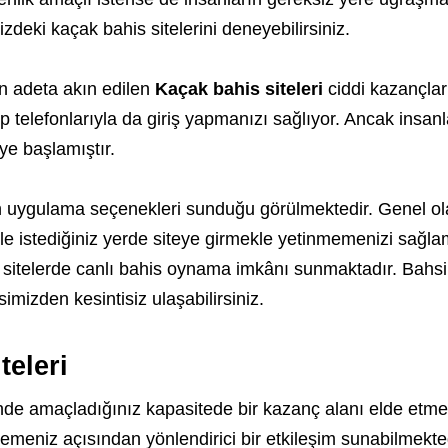
deki kaçak bahis sitelerini deneyebilirsiniz.
an adeta akın edilen
Kaçak bahis siteleri
ciddi kazançlar
p telefonlarıyla da giriş yapmanızı sağlıyor. Ancak insan
e başlamıştır.
in uygulama seçenekleri sunduğu görülmektedir. Genel ola
le istediğiniz yerde siteye girmekle yetinmemenizi sağlam
e sitelerde canlı bahis oynama imkânı sunmaktadır. Bahs
simizden kesintisiz ulaşabilirsiniz.
teleri
de amaçladığınız kapasitede bir kazanç alanı elde etme ş
emeniz açısından yönlendirici bir etkileşim sunabilmekte