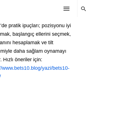
de pratik ipuçları; pozisyonu iyi
nmak, başlangıç ellerini seçmek,
anını hesaplamak ve tilt
Typ
your
imiyle daha sağlam oynamayı
sea
que
. Hızlı öneriler için:
and
hit
://www.bets10.blog/yazi/bets10-
ente
/