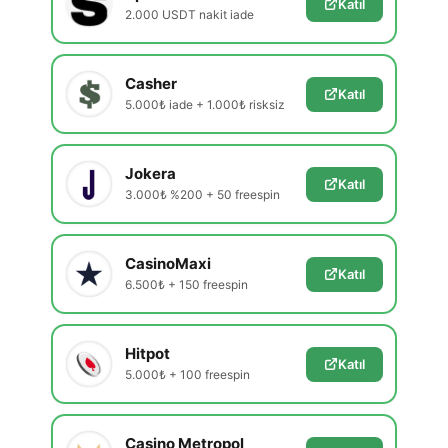
Katıl
2.000 USDT nakit iade
Casher
Katıl
5.000₺ iade + 1.000₺ risksiz
Jokera
Katıl
3.000₺ %200 + 50 freespin
CasinoMaxi
Katıl
6.500₺ + 150 freespin
Hitpot
Katıl
5.000₺ + 100 freespin
Casino Metropol