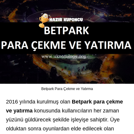
Betpark Para Çekme ve Yatırma
2016 yılında kurulmuş olan
Betpark para çekme
ve yatırma
konusunda kullanıcıların her zaman
yüzünü güldürecek şekilde işleyişe sahiptir. Üye
olduktan sonra oyunlardan elde edilecek olan