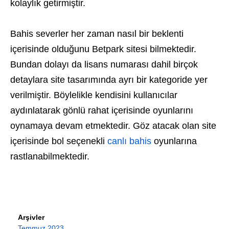
kolaylık getirmiştir.
Bahis severler her zaman nasıl bir beklenti
içerisinde olduğunu Betpark sitesi bilmektedir.
Bundan dolayı da lisans numarası dahil birçok
detaylara site tasarımında ayrı bir kategoride yer
verilmiştir. Böylelikle kendisini kullanıcılar
aydınlatarak gönlü rahat içerisinde oyunlarını
oynamaya devam etmektedir. Göz atacak olan site
içerisinde bol seçenekli
canlı bahis
oyunlarına
rastlanabilmektedir.
Arşivler
Temmuz 2023