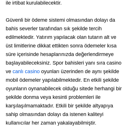
ile irtibat kurulabilecektir.
Güvenli bir ödeme sistemi olmasından dolayı da
bahis severler tarafından sık şekilde tercih
edilmektedir. Yatırım yapılacak olan tutarın alt ve
üst limitlerine dikkat ettikten sonra ödemeler kısa
süre içerisinde hesaplarınızda değerlendirmeye
başlayabileceksiniz. Spor bahisleri yanı sıra casino
ve
canlı casino
oyunları üzerinden de aynı şekilde
mobil ödemeler yapılabilmektedir. En etkili şekilde
oyunların oynanabilecek olduğu sitede herhangi bir
şekilde donma veya kesinti problemleri ile
karşılaşılmamaktadır. Etkili bir şekilde altyapıya
sahip olmasından dolayı da istenen kaliteyi
kullanıcılar her zaman yakalayabilmiştir.