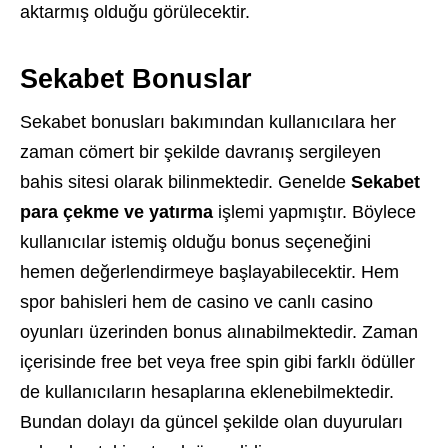
aktarmış olduğu görülecektir.
Sekabet Bonuslar
Sekabet bonusları bakımından kullanıcılara her
zaman cömert bir şekilde davranış sergileyen
bahis sitesi olarak bilinmektedir. Genelde
Sekabet
para çekme ve yatırma
işlemi yapmıştır. Böylece
kullanıcılar istemiş olduğu bonus seçeneğini
hemen değerlendirmeye başlayabilecektir. Hem
spor bahisleri hem de casino ve canlı casino
oyunları üzerinden bonus alınabilmektedir. Zaman
içerisinde free bet veya free spin gibi farklı ödüller
de kullanıcıların hesaplarına eklenebilmektedir.
Bundan dolayı da güncel şekilde olan duyuruları