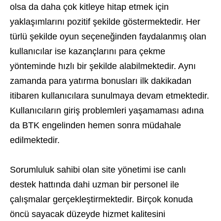
olsa da daha çok kitleye hitap etmek için
yaklaşımlarını pozitif şekilde göstermektedir. Her
türlü şekilde oyun seçeneğinden faydalanmış olan
kullanıcılar ise kazançlarını para çekme
yönteminde hızlı bir şekilde alabilmektedir. Aynı
zamanda para yatırma bonusları ilk dakikadan
itibaren kullanıcılara sunulmaya devam etmektedir.
Kullanıcıların giriş problemleri yaşamaması adına
da BTK engelinden hemen sonra müdahale
edilmektedir.
Sorumluluk sahibi olan site yönetimi ise canlı
destek hattında dahi uzman bir personel ile
çalışmalar gerçekleştirmektedir. Birçok konuda
öncü sayacak düzeyde hizmet kalitesini