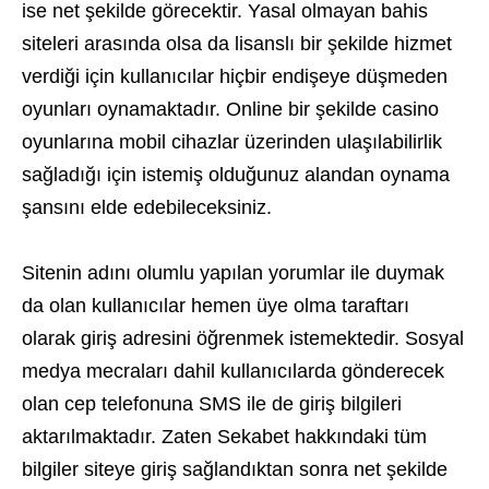
ise net şekilde görecektir. Yasal olmayan bahis
siteleri arasında olsa da lisanslı bir şekilde hizmet
verdiği için kullanıcılar hiçbir endişeye düşmeden
oyunları oynamaktadır. Online bir şekilde casino
oyunlarına mobil cihazlar üzerinden ulaşılabilirlik
sağladığı için istemiş olduğunuz alandan oynama
şansını elde edebileceksiniz.
Sitenin adını olumlu yapılan yorumlar ile duymak
da olan kullanıcılar hemen üye olma taraftarı
olarak giriş adresini öğrenmek istemektedir. Sosyal
medya mecraları dahil kullanıcılarda gönderecek
olan cep telefonuna SMS ile de giriş bilgileri
aktarılmaktadır. Zaten Sekabet hakkındaki tüm
bilgiler siteye giriş sağlandıktan sonra net şekilde