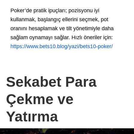
Poker’de pratik ipuçları; pozisyonu iyi
kullanmak, başlangıç ellerini seçmek, pot
oranını hesaplamak ve tilt yönetimiyle daha
sağlam oynamayı sağlar. Hızlı öneriler için:
https://www.bets10.blog/yazi/bets10-poker/
Sekabet Para
Çekme ve
Yatırma