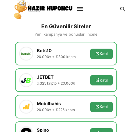
En Güvenilir Siteler
Yeni kampanya ve bonusları incele
Type
Bets10
your
Katıl
searc
20.000₺ + %300 kripto
query
and
hit
enter:
JETBET
Katıl
%325 kripto + 20.000₺
Mobilbahis
Katıl
20.000₺ + %225 kripto
Spino